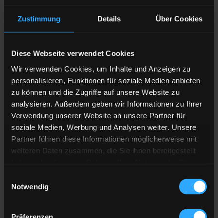
Hamburg
137,58 €
3,61 €
▲
Zustimmung
Details
Über Cookies
Bremen
139,96 €
4,41 €
▲
Diese Webseite verwendet Cookies
Hannover
136,85 €
0,00 €
▶
Wir verwenden Cookies, um Inhalte und Anzeigen zu
personalisieren, Funktionen für soziale Medien anbieten
Dortmund
142,15 €
5,59 €
▲
zu können und die Zugriffe auf unsere Website zu
analysieren. Außerdem geben wir Informationen zu Ihrer
Essen
133,28 €
0,00 €
▶
Verwendung unserer Website an unsere Partner für
soziale Medien, Werbung und Analysen weiter. Unsere
Düsseldorf
132,61 €
0,00 €
▶
Partner führen diese Informationen möglicherweise mit
weiteren Daten zusammen, die Sie ihnen bereitgestellt
Duisburg
133,28 €
0,00 €
▶
haben oder die sie im Rahmen Ihrer Nutzung der Dienste
gesammelt haben.
Einwilligungsauswahl
Köln
133,82 €
0,00 €
▶
Notwendig
Hier finden Sie unser
Impressum
und unsere
Frankfurt
139,31 €
0,00 €
▶
Datenschutzerklärung
.
Präferenzen