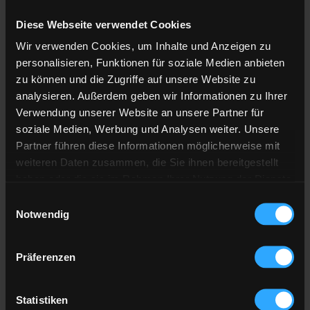
Diese Webseite verwendet Cookies
Anzahl der
Lieferstellen
Wir verwenden Cookies, um Inhalte und Anzeigen zu
Preis berechnen
personalisieren, Funktionen für soziale Medien anbieten
zu können und die Zugriffe auf unsere Website zu
analysieren. Außerdem geben wir Informationen zu Ihrer
Heizöl Standard
Verwendung unserer Website an unsere Partner für
soziale Medien, Werbung und Analysen weiter. Unsere
von DS EMOVA GmbH
Partner führen diese Informationen möglicherweise mit
weiteren Daten zusammen, die Sie ihnen bereitgestellt
Preis pro 100 Liter
haben oder die sie im Rahmen Ihrer Nutzung der Dienste
137,75 €
gesammelt haben.
Einwilligungsauswahl
inkl. 19 % MwSt. und Lieferung
Notwendig
Hier finden Sie unser
Impressum
und unsere
Datenschutzerklärung
.
Präferenzen
Gesamtpreis
4.132,39 €
inkl. 19 % MwSt. und Lieferung
Statistiken