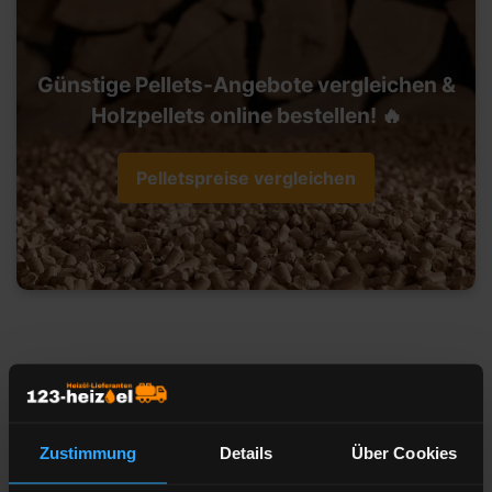
Günstige Pellets-Angebote vergleichen &
Holzpellets online bestellen! 🔥
Pelletspreise vergleichen
Heizöl-Preisangebot für 44135
Dortmund
Zustimmung
Details
Über Cookies
Liefermenge
Liter