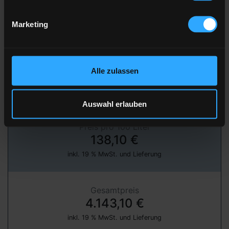
Marketing
» jetzt bestellen
über unser Partnerportal FastEnergy
Alle zulassen
Heizöl Standard
von Tiltmann
Auswahl erlauben
Preis pro 100 Liter
138,10 €
inkl. 19 % MwSt. und Lieferung
Gesamtpreis
4.143,10 €
inkl. 19 % MwSt. und Lieferung