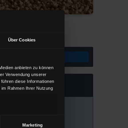
Über Cookies
Preis berechnen
 Medien anbieten zu können
hrer Verwendung unserer
 führen diese Informationen
ie im Rahmen Ihrer Nutzung
Marketing