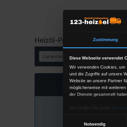
Heizöl-Preisangebot für 30
Zustimmung
Liefermenge
Lit
Diese Webseite verwendet 
Wir verwenden Cookies, um I
und die Zugriffe auf unsere 
Website an unsere Partner fü
möglicherweise mit weiteren
der Dienste gesammelt habe
Hier finden Sie unser
Impre
Einwilligungsauswahl
Notwendig