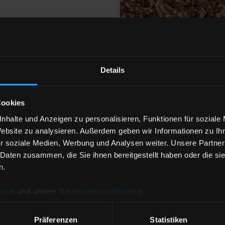
159 Hannover
Details
er
Anzahl der
Lieferstellen
Cookies
nhalte und Anzeigen zu personalisieren, Funktionen für soziale
Website zu analysieren. Außerdem geben wir Informationen zu I
Heizöl Standard
r soziale Medien, Werbung und Analysen weiter. Unsere Partner
 Daten zusammen, die Sie ihnen bereitgestellt haben oder die s
von OTTO HATTENDORF GmbH
n.
Preis pro 100 Liter
ssum
und unsere
Datenschutzerklärung
.
136,85 €
inkl. 19 % MwSt. und Lieferung
Präferenzen
Statistiken