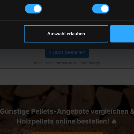
Gesamtpreis
4.105,50 €
inkl. 19 % MwSt. und Lieferung
Auswahl erlauben
» jetzt bestellen
über unser Partnerportal FastEnergy
Günstige Pellets-Angebote vergleichen 
Holzpellets online bestellen! 🔥