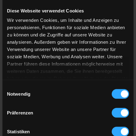
Diese Webseite verwendet Cookies
Anzahl der
Lieferstellen
Wir verwenden Cookies, um Inhalte und Anzeigen zu
Preis berechnen
personalisieren, Funktionen für soziale Medien anbieten
zu können und die Zugriffe auf unsere Website zu
analysieren. Außerdem geben wir Informationen zu Ihrer
Heizöl Standard
Verwendung unserer Website an unsere Partner für
soziale Medien, Werbung und Analysen weiter. Unsere
von Pritschet GmbH
Partner führen diese Informationen möglicherweise mit
weiteren Daten zusammen, die Sie ihnen bereitgestellt
Preis pro 100 Liter
haben oder die sie im Rahmen Ihrer Nutzung der Dienste
122,05 €
gesammelt haben.
Einwilligungsauswahl
inkl. 19 % MwSt. und Lieferung
Notwendig
Hier finden Sie unser
Impressum
und unsere
Datenschutzerklärung
.
Präferenzen
Gesamtpreis
3.661,63 €
inkl. 19 % MwSt. und Lieferung
Statistiken