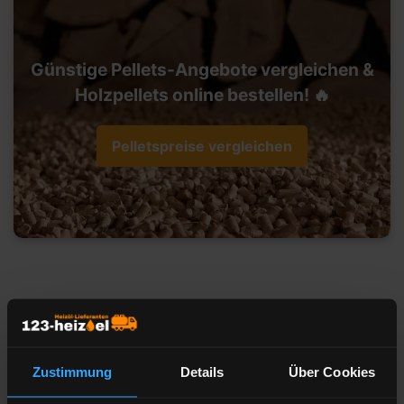
Günstige Pellets-Angebote vergleichen &
Holzpellets online bestellen! 🔥
Pelletspreise vergleichen
Heizöl-Preisangebot für 90402
Nürnberg
Zustimmung
Details
Über Cookies
Liefermenge
Liter