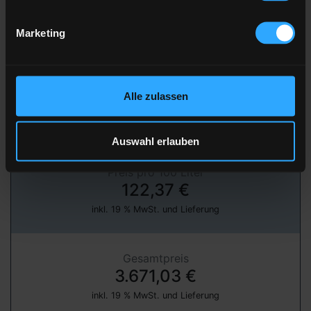
Marketing
» jetzt bestellen
über unser Partnerportal FastEnergy
Alle zulassen
Heizöl Standard
von Wingenfeld Energie
Auswahl erlauben
Preis pro 100 Liter
122,37 €
inkl. 19 % MwSt. und Lieferung
Gesamtpreis
3.671,03 €
inkl. 19 % MwSt. und Lieferung