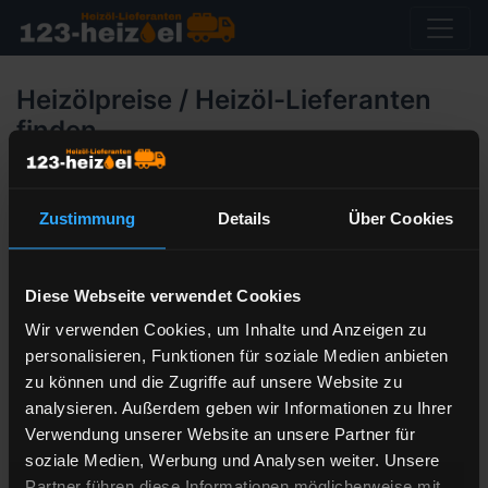
Heizölpreise / Heizöl-Lieferanten
finden
Wählen Sie Ihr 2-stelliges Postleitzahlengebiet aus um
Zustimmung
Details
Über Cookies
zu erfahren welcher Heizöl-Händler vor Ort Sie mit
hochwertigem Marken-Heizöl beliefert.
Sie erhalten in Ihrem PLZ-Gebiet eine Auswahl von
Diese Webseite verwendet Cookies
größeren Orten. Mit einem Klick erhalten Sie
unmittelbar alle Informationen zum Heizöl-Lieferanten
Wir verwenden Cookies, um Inhalte und Anzeigen zu
und den Heizölpreisen und können Ihre Ölbestellung
personalisieren, Funktionen für soziale Medien anbieten
gleich online abschließen. Alternativ hierzu können Sie
zu können und die Zugriffe auf unsere Website zu
auch über die
PLZ-Suche
Ihren empfohlenen Heizöl-
analysieren. Außerdem geben wir Informationen zu Ihrer
Händler ermitteln.
Verwendung unserer Website an unsere Partner für
soziale Medien, Werbung und Analysen weiter. Unsere
00
01
02
03
04
05
06
07
08
09
Partner führen diese Informationen möglicherweise mit