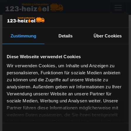
Heizöl-Lieferanten im PLZ-Gebiet
98 finden
Zustimmung
Details
Über Cookies
Wählen Sie einen Ort aus dem PLZ-Gebiet 98 aus und
Diese Webseite verwendet Cookies
erfahren direkt welcher Heizöl-Lieferant Sie beliefert
Wir verwenden Cookies, um Inhalte und Anzeigen zu
und welche Heizölpreis-Konditionen dieser Lieferant
personalisieren, Funktionen für soziale Medien anbieten
hat.
zu können und die Zugriffe auf unsere Website zu
Sollte Ihr Ort nicht dabei sein, nutzen Sie bitte die
analysieren. Außerdem geben wir Informationen zu Ihrer
direkte
Suche über die PLZ
.
Verwendung unserer Website an unsere Partner für
soziale Medien, Werbung und Analysen weiter. Unsere
»
Ilmenau
Partner führen diese Informationen möglicherweise mit
»
Meiningen
weiteren Daten zusammen, die Sie ihnen bereitgestellt
»
Suhl
haben oder die sie im Rahmen Ihrer Nutzung der Dienste
gesammelt haben.
Einwilligungsauswahl