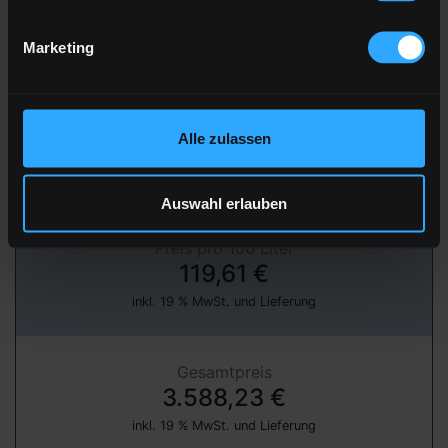
Marketing
» jetzt bestellen
über unser Partnerportal FastEnergy
Alle zulassen
Heizöl Standard
von Andreas Bayer
Auswahl erlauben
Preis pro 100 Liter
119,61 €
inkl. 19 % MwSt. und Lieferung
Gesamtpreis
3.588,23 €
inkl. 19 % MwSt. und Lieferung