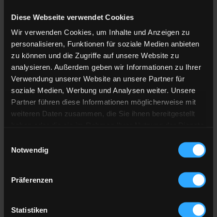
Diese Webseite verwendet Cookies
Anzahl der
Lieferstellen
Wir verwenden Cookies, um Inhalte und Anzeigen zu
Preis berechnen
personalisieren, Funktionen für soziale Medien anbieten
zu können und die Zugriffe auf unsere Website zu
analysieren. Außerdem geben wir Informationen zu Ihrer
Heizöl Standard
Verwendung unserer Website an unsere Partner für
soziale Medien, Werbung und Analysen weiter. Unsere
von emweo GmbH
Partner führen diese Informationen möglicherweise mit
weiteren Daten zusammen, die Sie ihnen bereitgestellt
Preis pro 100 Liter
haben oder die sie im Rahmen Ihrer Nutzung der Dienste
118,75 €
gesammelt haben.
Einwilligungsauswahl
inkl. 19 % MwSt. und Lieferung
Notwendig
Hier finden Sie unser
Impressum
und unsere
Datenschutzerklärung
.
Präferenzen
Gesamtpreis
3.562,50 €
inkl. 19 % MwSt. und Lieferung
Statistiken