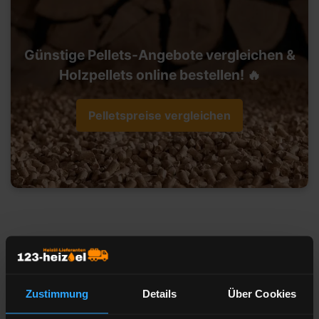
Günstige Pellets-Angebote vergleichen &
Holzpellets online bestellen! 🔥
Pelletspreise vergleichen
Heizöl-Preisangebot für 70173
Stuttgart
Zustimmung
Details
Über Cookies
Liefermenge
Liter