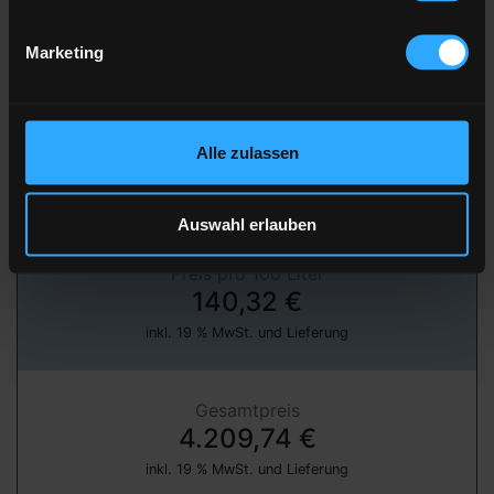
Marketing
» jetzt bestellen
über unser Partnerportal FastEnergy
Alle zulassen
Heizöl Standard
von emweo GmbH
Auswahl erlauben
Preis pro 100 Liter
140,32 €
inkl. 19 % MwSt. und Lieferung
Gesamtpreis
4.209,74 €
inkl. 19 % MwSt. und Lieferung