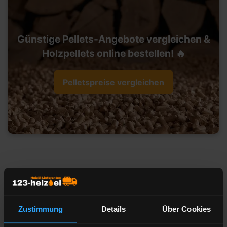
Günstige Pellets-Angebote vergleichen &
Holzpellets online bestellen! 🔥
Pelletspreise vergleichen
Heizöl-Preisangebot für 60308
Frankfurt am Main
Zustimmung
Details
Über Cookies
Liefermenge
Liter