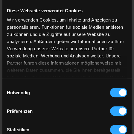
Diese Webseite verwendet Cookies
Anzahl der
Lieferstellen
Wir verwenden Cookies, um Inhalte und Anzeigen zu
Preis berechnen
personalisieren, Funktionen für soziale Medien anbieten
zu können und die Zugriffe auf unsere Website zu
analysieren. Außerdem geben wir Informationen zu Ihrer
Heizöl Standard
Verwendung unserer Website an unsere Partner für
soziale Medien, Werbung und Analysen weiter. Unsere
von Adolf Roth GmbH & Co. KG
Partner führen diese Informationen möglicherweise mit
weiteren Daten zusammen, die Sie ihnen bereitgestellt
Preis pro 100 Liter
haben oder die sie im Rahmen Ihrer Nutzung der Dienste
136,09 €
gesammelt haben.
Einwilligungsauswahl
inkl. 19 % MwSt. und Lieferung
Notwendig
Hier finden Sie unser
Impressum
und unsere
Datenschutzerklärung
.
Präferenzen
Gesamtpreis
4.082,83 €
inkl. 19 % MwSt. und Lieferung
Statistiken