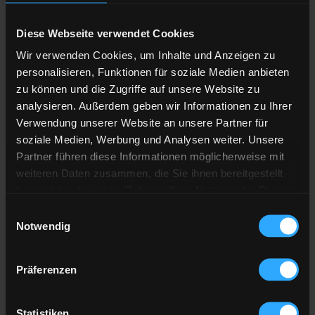
Liefermenge
Liter
Diese Webseite verwendet Cookies
Anzahl der
Lieferstellen
Wir verwenden Cookies, um Inhalte und Anzeigen zu
personalisieren, Funktionen für soziale Medien anbieten
Preis berechnen
zu können und die Zugriffe auf unsere Website zu
analysieren. Außerdem geben wir Informationen zu Ihrer
Verwendung unserer Website an unsere Partner für
Heizöl Standard
soziale Medien, Werbung und Analysen weiter. Unsere
von Rosa GmbH
Partner führen diese Informationen möglicherweise mit
weiteren Daten zusammen, die Sie ihnen bereitgestellt
haben oder die sie im Rahmen Ihrer Nutzung der Dienste
Preis pro 100 Liter
gesammelt haben.
123,99 €
Einwilligungsauswahl
Notwendig
inkl. 19 % MwSt. und Lieferung
Hier finden Sie unser
Impressum
und unsere
Datenschutzerklärung
.
Präferenzen
Gesamtpreis
3.719,58 €
Statistiken