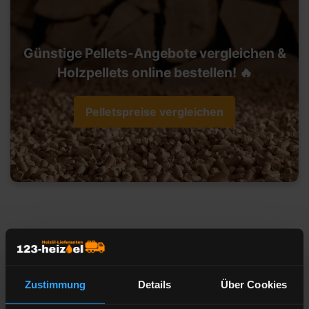
Günstige Pellets-Angebote vergleichen &
Holzpellets online bestellen! 🔥
Pelletspreise vergleichen
Heizöl-Preisangebot für 95326
Kulmbach
Zustimmung
Details
Über Cookies
Liefermenge
Liter