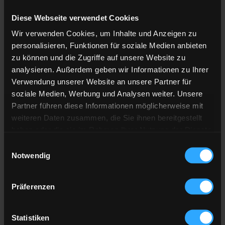
Diese Webseite verwendet Cookies
Anzahl der
Lieferstellen
Wir verwenden Cookies, um Inhalte und Anzeigen zu
Preis berechnen
personalisieren, Funktionen für soziale Medien anbieten
zu können und die Zugriffe auf unsere Website zu
analysieren. Außerdem geben wir Informationen zu Ihrer
Heizöl Standard
Verwendung unserer Website an unsere Partner für
soziale Medien, Werbung und Analysen weiter. Unsere
von Raimund Mineralöl GmbH
Partner führen diese Informationen möglicherweise mit
weiteren Daten zusammen, die Sie ihnen bereitgestellt
Preis pro 100 Liter
haben oder die sie im Rahmen Ihrer Nutzung der Dienste
119,54 €
gesammelt haben.
Einwilligungsauswahl
inkl. 19 % MwSt. und Lieferung
Notwendig
Hier finden Sie unser
Impressum
und unsere
Datenschutzerklärung
.
Präferenzen
Gesamtpreis
3.586,07 €
inkl. 19 % MwSt. und Lieferung
Statistiken