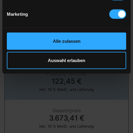
Marketing
» jetzt bestellen
über unser Partnerportal FastEnergy
Alle zulassen
Heizöl Standard
von BayWa AG
Auswahl erlauben
Preis pro 100 Liter
122,45 €
inkl. 19 % MwSt. und Lieferung
Gesamtpreis
3.673,41 €
inkl. 19 % MwSt. und Lieferung