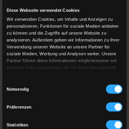
Diese Webseite verwendet Cookies
Anzahl der
Lieferstellen
Wir verwenden Cookies, um Inhalte und Anzeigen zu
Preis berechnen
personalisieren, Funktionen für soziale Medien anbieten
zu können und die Zugriffe auf unsere Website zu
analysieren. Außerdem geben wir Informationen zu Ihrer
Heizöl Standard
Verwendung unserer Website an unsere Partner für
soziale Medien, Werbung und Analysen weiter. Unsere
von Pritschet GmbH
Partner führen diese Informationen möglicherweise mit
weiteren Daten zusammen, die Sie ihnen bereitgestellt
Preis pro 100 Liter
haben oder die sie im Rahmen Ihrer Nutzung der Dienste
123,32 €
gesammelt haben.
Einwilligungsauswahl
inkl. 19 % MwSt. und Lieferung
Notwendig
Hier finden Sie unser
Impressum
und unsere
Datenschutzerklärung
.
Präferenzen
Gesamtpreis
3.699,47 €
inkl. 19 % MwSt. und Lieferung
Statistiken