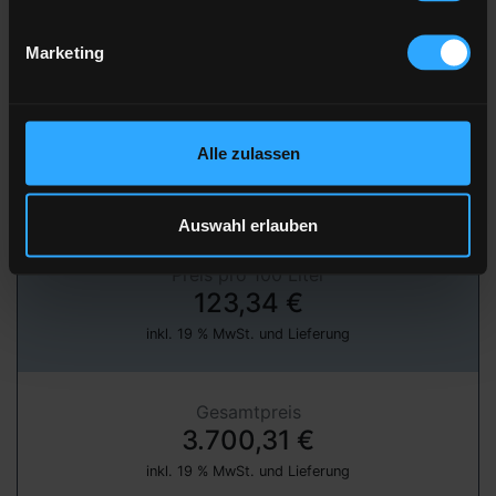
Marketing
» jetzt bestellen
über unser Partnerportal FastEnergy
Alle zulassen
Heizöl Standard
von Raimund Mineralöl GmbH
Auswahl erlauben
Preis pro 100 Liter
123,34 €
inkl. 19 % MwSt. und Lieferung
Gesamtpreis
3.700,31 €
inkl. 19 % MwSt. und Lieferung