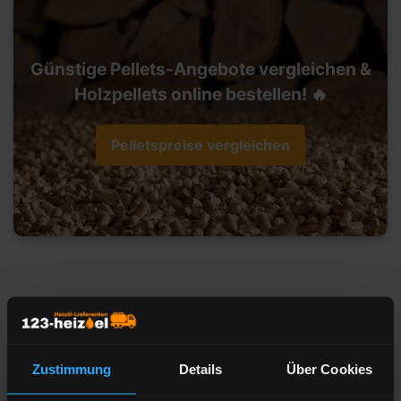
Günstige Pellets-Angebote vergleichen &
Holzpellets online bestellen! 🔥
Pelletspreise vergleichen
Heizöl-Preisangebot für 91207 Lauf
an der Pegnitz
Zustimmung
Details
Über Cookies
Liefermenge
Liter