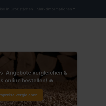
ise in Großstädten
Marktinformationen
ts-Angebote vergleichen &
s online bestellen! 🔥
tspreise vergleichen