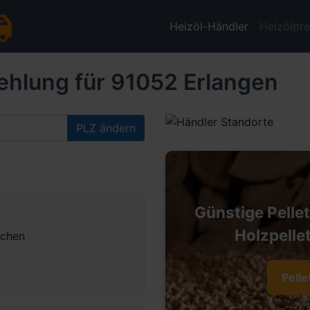
Heizöl-Händler
Heizölpre
ehlung für 91052 Erlangen
PLZ ändern
Günstige Pelle
Holzpellet
nchen
Pelle