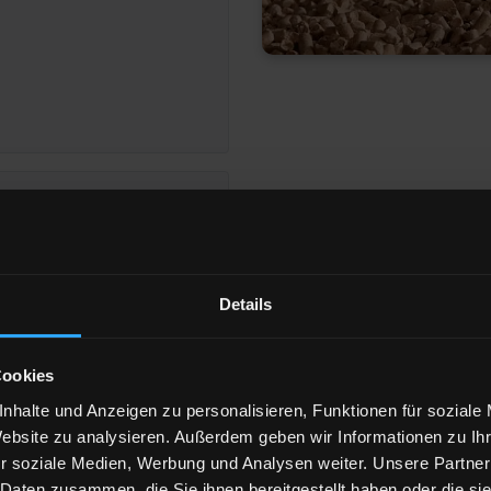
Details
eigen
Cookies
nhalte und Anzeigen zu personalisieren, Funktionen für soziale
Website zu analysieren. Außerdem geben wir Informationen zu I
52 Erlangen
r soziale Medien, Werbung und Analysen weiter. Unsere Partner
 Daten zusammen, die Sie ihnen bereitgestellt haben oder die s