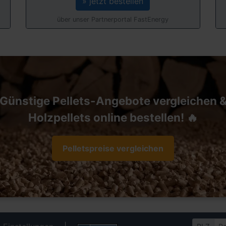
» jetzt bestellen
über unser Partnerportal FastEnergy
Günstige Pellets-Angebote vergleichen 
Holzpellets online bestellen! 🔥
Pelletspreise vergleichen