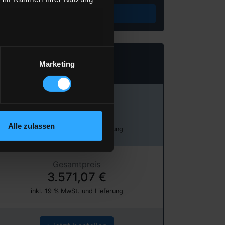
Preis berechnen
Heizöl Standard
Marketing
von BayWa AG
Preis pro 100 Liter
119,04 €
Alle zulassen
inkl. 19 % MwSt. und Lieferung
Gesamtpreis
3.571,07 €
inkl. 19 % MwSt. und Lieferung