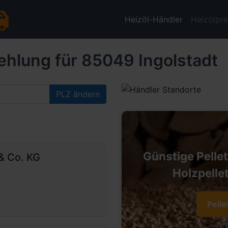
Heizöl-Händler
Heizölpre
ehlung für 85049 Ingolstadt
PLZ ändern
Günstige Pelle
& Co. KG
Holzpellet
Pelle