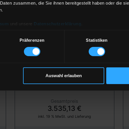
 Daten zusammen, die Sie ihnen bereitgestellt haben oder die s
er
Anzahl der
Lieferstellen
n.
ssum
und unsere
Datenschutzerklärung
.
Heizöl Standard
von BWW Energie GmbH
Präferenzen
Statistiken
Preis pro 100 Liter
117,84 €
Auswahl erlauben
inkl. 19 % MwSt. und Lieferung
Gesamtpreis
3.535,13 €
inkl. 19 % MwSt. und Lieferung