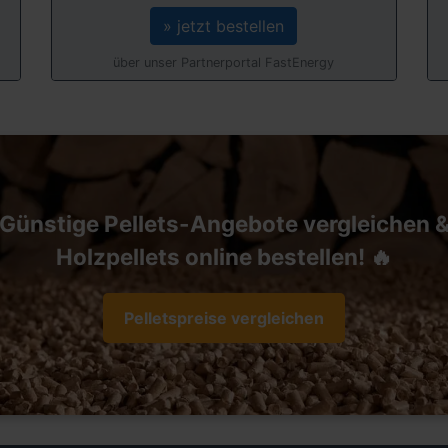
» jetzt bestellen
über unser Partnerportal FastEnergy
Günstige Pellets-Angebote vergleichen 
Holzpellets online bestellen! 🔥
Pelletspreise vergleichen