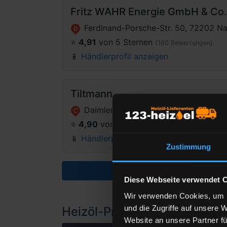
Fritz WAHR Energie GmbH & Co
Ferdinand-Porsche-Str. 50, 72202 N
B
⭐️
4,91
von 5 Sternen
(180 Bewertungen)
📱
Händlerprofil anzeigen
Tiltmann
Daimlerstr. 2, 85748 Garching b. Mü
C
⭐️
4,90
von 5 Sternen
(133 Bewertungen)
📱
Händlerprofil anzeigen
Zustimmung
Weitere Händler anz
Diese Webseite verwendet 
Wir verwenden Cookies, um I
und die Zugriffe auf unsere 
Heizöl-Preisangebot für 850
Website an unsere Partner fü