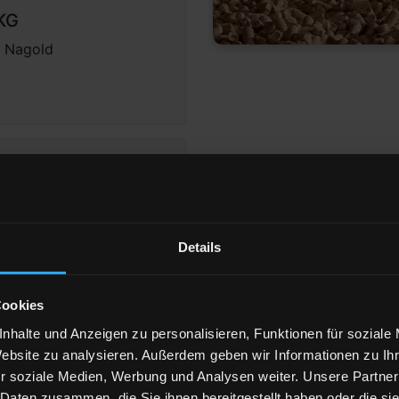
 KG
2 Nagold
n
Details
eigen
Cookies
nhalte und Anzeigen zu personalisieren, Funktionen für soziale
Website zu analysieren. Außerdem geben wir Informationen zu I
15 Bretten
r soziale Medien, Werbung und Analysen weiter. Unsere Partner
 Daten zusammen, die Sie ihnen bereitgestellt haben oder die s