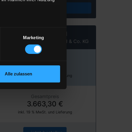
Preis berechnen
Heizöl Standard
Marketing
von Fritz Wahr Energie GmbH & Co. KG
Preis pro 100 Liter
122,11 €
Alle zulassen
inkl. 19 % MwSt. und Lieferung
Gesamtpreis
3.663,30 €
inkl. 19 % MwSt. und Lieferung