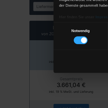
der Dienste gesammelt habe
Liefermenge
Lit
Hier finden Sie unser
Impre
Einwilligungsauswahl
Heizöl Standard
Notwendig
von ZG Raiffeisen Energie GmbH
Preis pro 100 Liter
122,03 €
inkl. 19 % MwSt. und Lieferung
Gesamtpreis
3.661,04 €
inkl. 19 % MwSt. und Lieferung