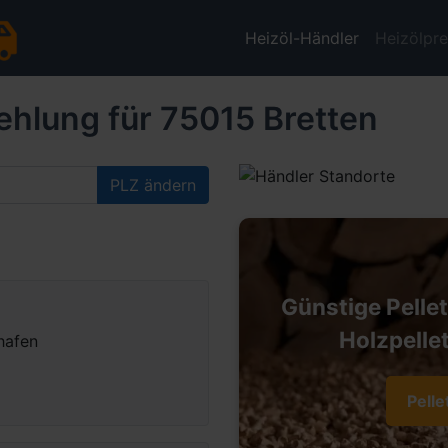
Heizöl-Händler
Heizölpre
ehlung für 75015 Bretten
PLZ ändern
Günstige Pelle
Holzpellet
hafen
Pelle