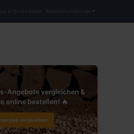
ise in Großstädten
Marktinformationen
ts-Angebote vergleichen &
s online bestellen! 🔥
tspreise vergleichen