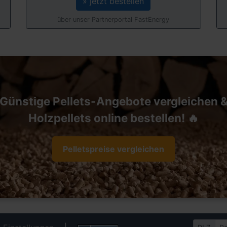
» jetzt bestellen
über unser Partnerportal FastEnergy
Günstige Pellets-Angebote vergleichen 
Holzpellets online bestellen! 🔥
Pelletspreise vergleichen