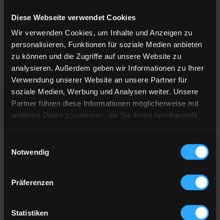
Diese Webseite verwendet Cookies
Anzahl der
Lieferstellen
Wir verwenden Cookies, um Inhalte und Anzeigen zu
Preis berechnen
personalisieren, Funktionen für soziale Medien anbieten
zu können und die Zugriffe auf unsere Website zu
analysieren. Außerdem geben wir Informationen zu Ihrer
Heizöl Standard
Verwendung unserer Website an unsere Partner für
soziale Medien, Werbung und Analysen weiter. Unsere
von Fritz Wahr Energie GmbH & Co. KG
Partner führen diese Informationen möglicherweise mit
weiteren Daten zusammen, die Sie ihnen bereitgestellt
Preis pro 100 Liter
haben oder die sie im Rahmen Ihrer Nutzung der Dienste
122,70 €
gesammelt haben.
Einwilligungsauswahl
inkl. 19 % MwSt. und Lieferung
Notwendig
Hier finden Sie unser
Impressum
und unsere
Datenschutzerklärung
.
Präferenzen
Gesamtpreis
3.681,15 €
inkl. 19 % MwSt. und Lieferung
Statistiken