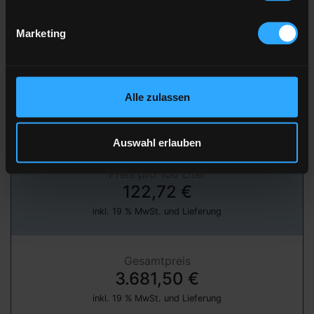
Marketing
» jetzt bestellen
über unser Partnerportal FastEnergy
Alle zulassen
Heizöl Standard
von BWW Energie GmbH
Auswahl erlauben
Preis pro 100 Liter
122,72 €
inkl. 19 % MwSt. und Lieferung
Gesamtpreis
3.681,50 €
inkl. 19 % MwSt. und Lieferung