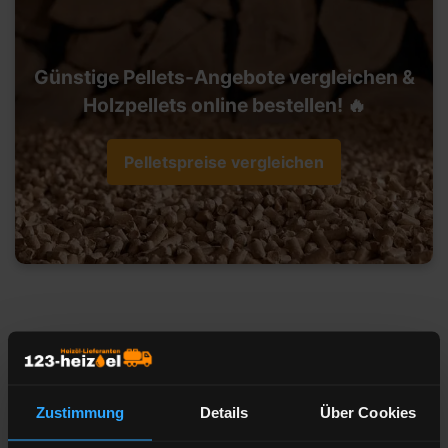
Günstige Pellets-Angebote vergleichen &
Holzpellets online bestellen! 🔥
Pelletspreise vergleichen
Heizöl-Preisangebot für 66333
Völklingen
Zustimmung
Details
Über Cookies
Liefermenge
Liter