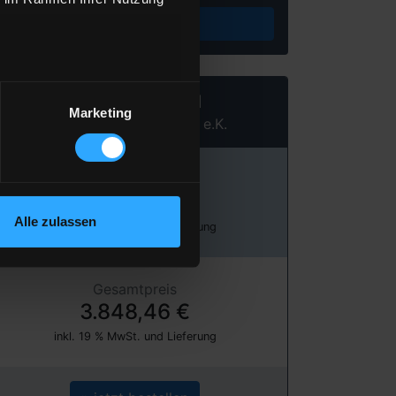
Preis berechnen
Heizöl Standard
Marketing
von Busser Brennstoffe e.K.
Preis pro 100 Liter
128,28 €
Alle zulassen
inkl. 19 % MwSt. und Lieferung
Gesamtpreis
3.848,46 €
inkl. 19 % MwSt. und Lieferung