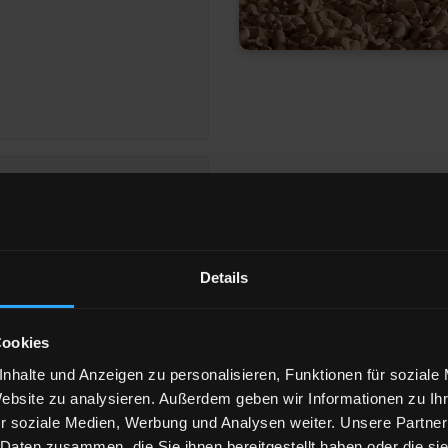
n-Main AG
Details
eigen
Cookies
nhalte und Anzeigen zu personalisieren, Funktionen für soziale
Website zu analysieren. Außerdem geben wir Informationen zu I
486 Bruchköbel
r soziale Medien, Werbung und Analysen weiter. Unsere Partner
 Daten zusammen, die Sie ihnen bereitgestellt haben oder die s