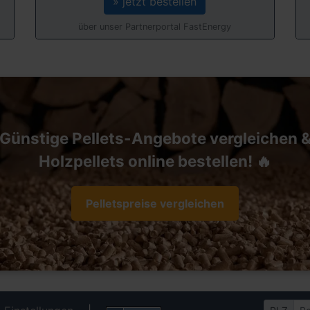
» jetzt bestellen
über unser Partnerportal FastEnergy
Günstige Pellets-Angebote vergleichen 
Holzpellets online bestellen! 🔥
Pelletspreise vergleichen