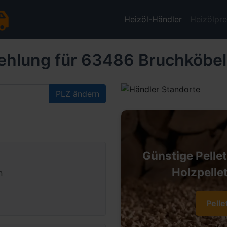
Heizöl-Händler
Heizölpre
ehlung für 63486 Bruchköbel
PLZ ändern
Günstige Pelle
Holzpellet
n
Pelle