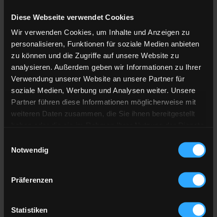
Diese Webseite verwendet Cookies
Anzahl der
Lieferstellen
Wir verwenden Cookies, um Inhalte und Anzeigen zu
Preis berechnen
personalisieren, Funktionen für soziale Medien anbieten
zu können und die Zugriffe auf unsere Website zu
analysieren. Außerdem geben wir Informationen zu Ihrer
Heizöl Standard
Verwendung unserer Website an unsere Partner für
soziale Medien, Werbung und Analysen weiter. Unsere
von Kann Mineralölhandel
Partner führen diese Informationen möglicherweise mit
weiteren Daten zusammen, die Sie ihnen bereitgestellt
Preis pro 100 Liter
haben oder die sie im Rahmen Ihrer Nutzung der Dienste
133,88 €
gesammelt haben.
Einwilligungsauswahl
inkl. 19 % MwSt. und Lieferung
Notwendig
Hier finden Sie unser
Impressum
und unsere
Datenschutzerklärung
.
Präferenzen
Gesamtpreis
4.016,25 €
inkl. 19 % MwSt. und Lieferung
Statistiken