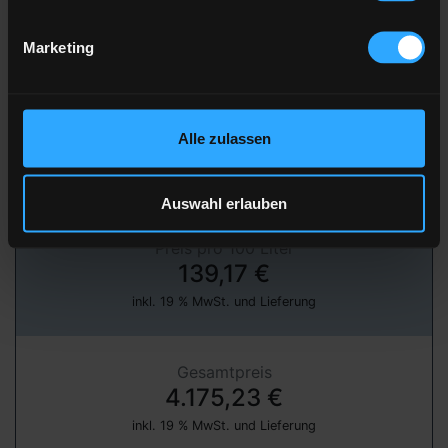
Marketing
» jetzt bestellen
über unser Partnerportal FastEnergy
Alle zulassen
Heizöl Standard
von DS EMOVA GmbH
Auswahl erlauben
Preis pro 100 Liter
139,17 €
inkl. 19 % MwSt. und Lieferung
Gesamtpreis
4.175,23 €
inkl. 19 % MwSt. und Lieferung