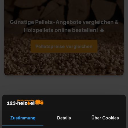
Günstige Pellets-Angebote vergleichen &
Holzpellets online bestellen! 🔥
Pelletspreise vergleichen
Heizöl-Preisangebot für 53639
Königswinter
Zustimmung
Details
Über Cookies
Liefermenge
Liter