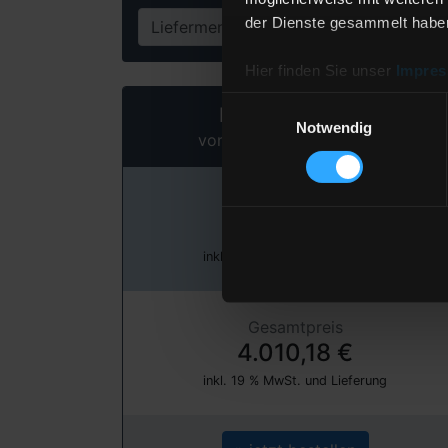
der Dienste gesammelt habe
Liefermenge
Lit
Hier finden Sie unser
Impre
Einwilligungsauswahl
Heizöl Standard
Notwendig
von Kann Mineralölhandel
Preis pro 100 Liter
133,67 €
inkl. 19 % MwSt. und Lieferung
Gesamtpreis
4.010,18 €
inkl. 19 % MwSt. und Lieferung