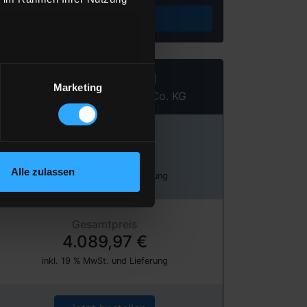
Preis berechnen
Heizöl Standard
Marketing
von Adolf Roth GmbH & Co. KG
Preis pro 100 Liter
136,33 €
Alle zulassen
inkl. 19 % MwSt. und Lieferung
Gesamtpreis
4.089,97 €
inkl. 19 % MwSt. und Lieferung