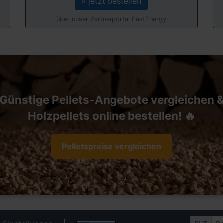
» jetzt bestellen
über unser Partnerportal FastEnergy
Günstige Pellets-Angebote vergleichen 
Holzpellets online bestellen! 🔥
Pelletspreise vergleichen