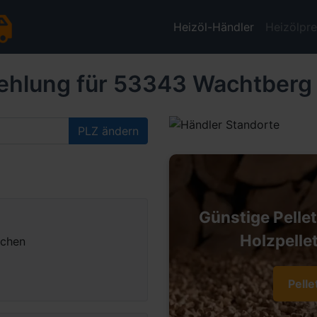
Heizöl-Händler
Heizölpre
ehlung für 53343 Wachtberg
PLZ ändern
Günstige Pelle
Holzpellet
nchen
Pelle