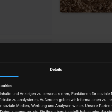
Details
eigen
Cookies
nhalte und Anzeigen zu personalisieren, Funktionen für soziale
Website zu analysieren. Außerdem geben wir Informationen zu I
343 Wachtberg
r soziale Medien, Werbung und Analysen weiter. Unsere Partner
 Daten zusammen, die Sie ihnen bereitgestellt haben oder die s