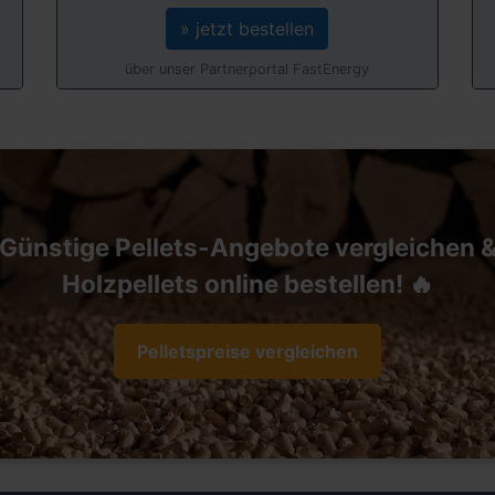
» jetzt bestellen
über unser Partnerportal FastEnergy
Günstige Pellets-Angebote vergleichen 
Holzpellets online bestellen! 🔥
Pelletspreise vergleichen