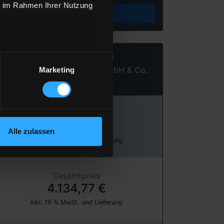
ie im Rahmen Ihrer Nutzung
Preis berechnen
Heizöl Standard
von Landhandel Niehues GmbH & Co.
Marketing
KG
Preis pro 100 Liter
137,83 €
Alle zulassen
inkl. 19 % MwSt. und Lieferung
Gesamtpreis
4.134,77 €
inkl. 19 % MwSt. und Lieferung