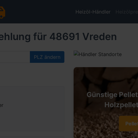
Heizöl-Händler
Heizölpre
ehlung für 48691 Vreden
PLZ ändern
Günstige Pelle
Holzpellet
er
Pelle