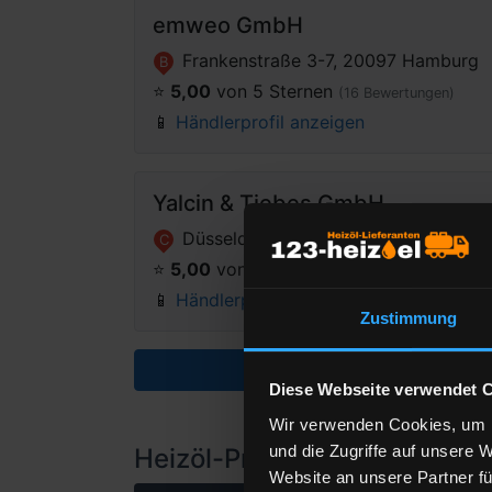
emweo GmbH
Frankenstraße 3-7, 20097 Hamburg
B
⭐️
5,00
von 5 Sternen
(16 Bewertungen)
📱
Händlerprofil anzeigen
Yalcin & Tiebes GmbH
Düsseldorfer Landstraße 65a, 47249
C
⭐️
5,00
von 5 Sternen
(3 Bewertungen)
📱
Händlerprofil anzeigen
Zustimmung
Weitere Händler anz
Diese Webseite verwendet 
Wir verwenden Cookies, um I
und die Zugriffe auf unsere 
Heizöl-Preisangebot für 48
Website an unsere Partner fü