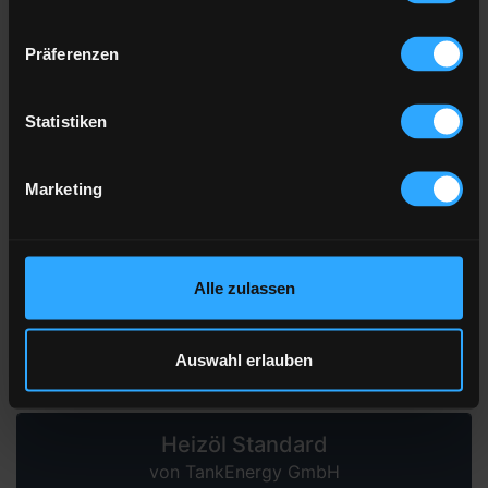
Hier finden Sie unser
Impressum
und unsere
Datenschutzerklärung
.
Präferenzen
Preis pro 100 Liter
134,27 €
inkl. 19 % MwSt. und Lieferung
Statistiken
Marketing
Gesamtpreis
4.028,15 €
inkl. 19 % MwSt. und Lieferung
Alle zulassen
» jetzt bestellen
Auswahl erlauben
über unser Partnerportal FastEnergy
Heizöl Standard
von TankEnergy GmbH