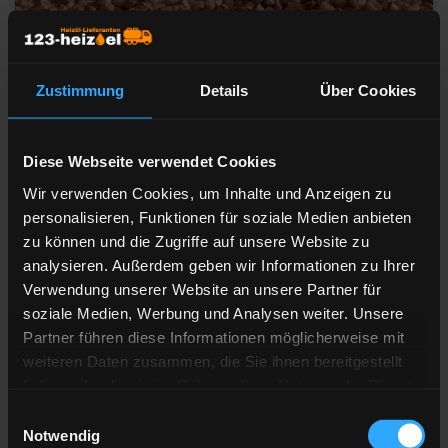
Zustimmung
Details
Über Cookies
Heizöl-Preisangebot für 48527
Diese Webseite verwendet Cookies
Nordhorn
Wir verwenden Cookies, um Inhalte und Anzeigen zu
personalisieren, Funktionen für soziale Medien anbieten
Liefermenge
Liter
zu können und die Zugriffe auf unsere Website zu
analysieren. Außerdem geben wir Informationen zu Ihrer
Anzahl der
Lieferstellen
Verwendung unserer Website an unsere Partner für
soziale Medien, Werbung und Analysen weiter. Unsere
Preis berechnen
Partner führen diese Informationen möglicherweise mit
weiteren Daten zusammen, die Sie ihnen bereitgestellt
haben oder die sie im Rahmen Ihrer Nutzung der Dienste
gesammelt haben.
Heizöl Standard
Einwilligungsauswahl
Notwendig
von Lanfer Energie GmbH & Co. KG