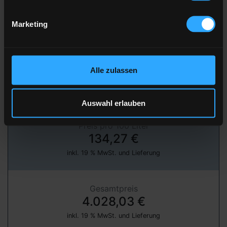
Marketing
» jetzt bestellen
über unser Partnerportal FastEnergy
Alle zulassen
Heizöl Standard
von emweo GmbH
Auswahl erlauben
Preis pro 100 Liter
134,27 €
inkl. 19 % MwSt. und Lieferung
Gesamtpreis
4.028,03 €
inkl. 19 % MwSt. und Lieferung