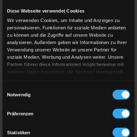
Diese Webseite verwendet Cookies
Anzahl der
Lieferstellen
Wir verwenden Cookies, um Inhalte und Anzeigen zu
Preis berechnen
personalisieren, Funktionen für soziale Medien anbieten
zu können und die Zugriffe auf unsere Website zu
analysieren. Außerdem geben wir Informationen zu Ihrer
Heizöl Standard
Verwendung unserer Website an unsere Partner für
soziale Medien, Werbung und Analysen weiter. Unsere
von Yalcin & Tiebes GmbH
Partner führen diese Informationen möglicherweise mit
weiteren Daten zusammen, die Sie ihnen bereitgestellt
Preis pro 100 Liter
haben oder die sie im Rahmen Ihrer Nutzung der Dienste
133,28 €
gesammelt haben.
Einwilligungsauswahl
inkl. 19 % MwSt. und Lieferung
Notwendig
Hier finden Sie unser
Impressum
und unsere
Datenschutzerklärung
.
Präferenzen
Gesamtpreis
3.998,40 €
inkl. 19 % MwSt. und Lieferung
Statistiken