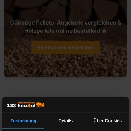
Günstige Pellets-Angebote vergleichen &
Holzpellets online bestellen! 🔥
Pelletspreise vergleichen
Heizöl-Preisangebot für 45964
Gladbeck
Zustimmung
Details
Über Cookies
Liefermenge
Liter