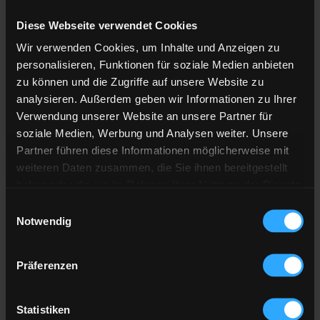
Diese Webseite verwendet Cookies
Anzahl der
Lieferstellen
Wir verwenden Cookies, um Inhalte und Anzeigen zu
Preis berechnen
personalisieren, Funktionen für soziale Medien anbieten
zu können und die Zugriffe auf unsere Website zu
analysieren. Außerdem geben wir Informationen zu Ihrer
Heizöl Standard
Verwendung unserer Website an unsere Partner für
soziale Medien, Werbung und Analysen weiter. Unsere
von emweo GmbH
Partner führen diese Informationen möglicherweise mit
weiteren Daten zusammen, die Sie ihnen bereitgestellt
Preis pro 100 Liter
haben oder die sie im Rahmen Ihrer Nutzung der Dienste
137,72 €
gesammelt haben.
Einwilligungsauswahl
inkl. 19 % MwSt. und Lieferung
Notwendig
Hier finden Sie unser
Impressum
und unsere
Datenschutzerklärung
.
Präferenzen
Gesamtpreis
4.131,56 €
inkl. 19 % MwSt. und Lieferung
Statistiken