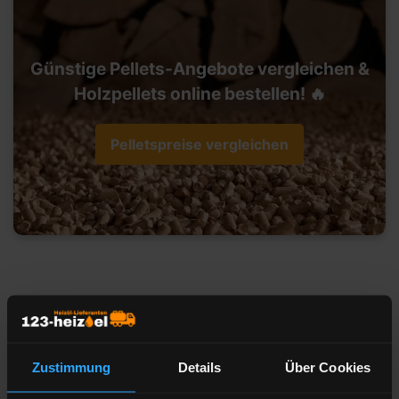
Günstige Pellets-Angebote vergleichen &
Holzpellets online bestellen! 🔥
Pelletspreise vergleichen
Heizöl-Preisangebot für 45657
Recklinghausen
Zustimmung
Details
Über Cookies
Liefermenge
Liter