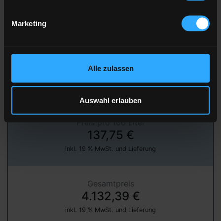
Marketing
» jetzt bestellen
über unser Partnerportal FastEnergy
Alle zulassen
Heizöl Standard
von DS EMOVA GmbH
Auswahl erlauben
Preis pro 100 Liter
137,75 €
inkl. 19 % MwSt. und Lieferung
Gesamtpreis
4.132,39 €
inkl. 19 % MwSt. und Lieferung