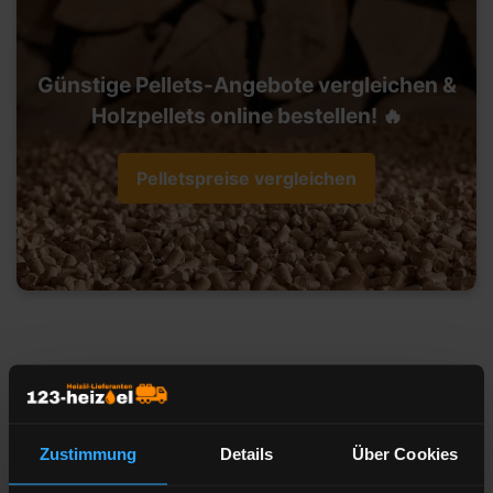
Günstige Pellets-Angebote vergleichen &
Holzpellets online bestellen! 🔥
Pelletspreise vergleichen
Heizöl-Preisangebot für 45468
Mülheim an der Ruhr
Zustimmung
Details
Über Cookies
Liefermenge
Liter