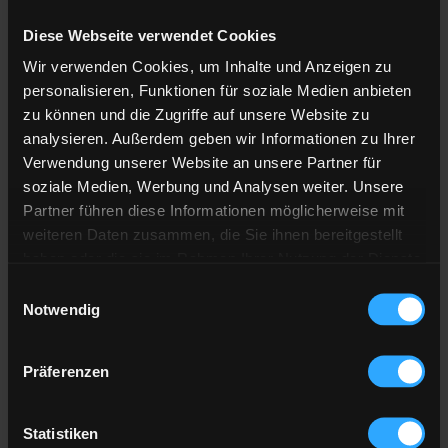
Diese Webseite verwendet Cookies
Anzahl der
Lieferstellen
Wir verwenden Cookies, um Inhalte und Anzeigen zu
Preis berechnen
personalisieren, Funktionen für soziale Medien anbieten
zu können und die Zugriffe auf unsere Website zu
analysieren. Außerdem geben wir Informationen zu Ihrer
Heizöl Standard
Verwendung unserer Website an unsere Partner für
soziale Medien, Werbung und Analysen weiter. Unsere
von emweo GmbH
Partner führen diese Informationen möglicherweise mit
weiteren Daten zusammen, die Sie ihnen bereitgestellt
Preis pro 100 Liter
haben oder die sie im Rahmen Ihrer Nutzung der Dienste
135,64 €
gesammelt haben.
Einwilligungsauswahl
inkl. 19 % MwSt. und Lieferung
Notwendig
Hier finden Sie unser
Impressum
und unsere
Datenschutzerklärung
.
Präferenzen
Gesamtpreis
4.069,09 €
inkl. 19 % MwSt. und Lieferung
Statistiken