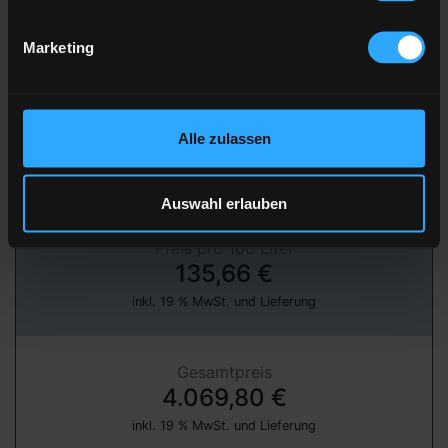
Marketing
» jetzt bestellen
über unser Partnerportal FastEnergy
Alle zulassen
Heizöl Standard
von Yalcin & Tiebes GmbH
Auswahl erlauben
Preis pro 100 Liter
135,66 €
inkl. 19 % MwSt. und Lieferung
Gesamtpreis
4.069,80 €
inkl. 19 % MwSt. und Lieferung