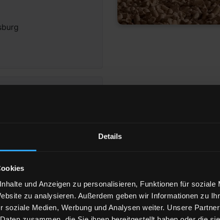
sburg
Details
eigen
Cookies
nhalte und Anzeigen zu personalisieren, Funktionen für soziale
Website zu analysieren. Außerdem geben wir Informationen zu I
853 Remscheid
r soziale Medien, Werbung und Analysen weiter. Unsere Partner
 Daten zusammen, die Sie ihnen bereitgestellt haben oder die s