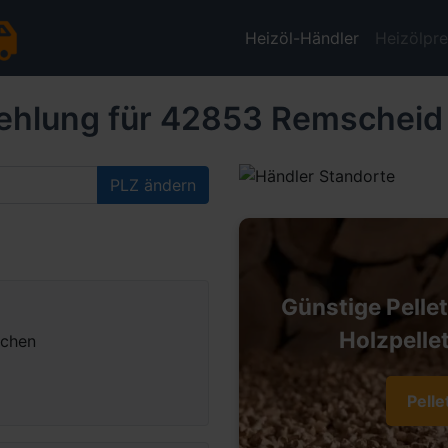
Heizöl-Händler
Heizölpre
ehlung für 42853 Remscheid
PLZ ändern
Günstige Pelle
Holzpellet
nchen
Pelle