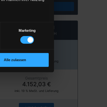
Preis berechnen
Heizöl Standard
Marketing
von DS EMOVA GmbH
Preis pro 100 Liter
138,40 €
Alle zulassen
inkl. 19 % MwSt. und Lieferung
Gesamtpreis
4.152,03 €
inkl. 19 % MwSt. und Lieferung