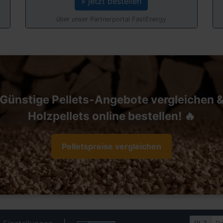
» jetzt bestellen
über unser Partnerportal FastEnergy
Günstige Pellets-Angebote vergleichen 
Holzpellets online bestellen! 🔥
Pelletspreise vergleichen