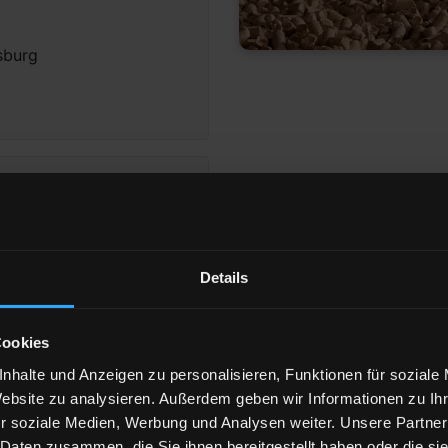
sburg
Details
eigen
Cookies
nhalte und Anzeigen zu personalisieren, Funktionen für soziale
Website zu analysieren. Außerdem geben wir Informationen zu I
781 Haan
r soziale Medien, Werbung und Analysen weiter. Unsere Partner
 Daten zusammen, die Sie ihnen bereitgestellt haben oder die s