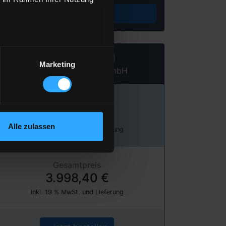
Preis berechnen
Heizöl Standard
Marketing
von Yalcin & Tiebes GmbH
Preis pro 100 Liter
133,28 €
Alle zulassen
inkl. 19 % MwSt. und Lieferung
Gesamtpreis
3.998,40 €
inkl. 19 % MwSt. und Lieferung