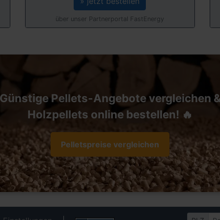
» jetzt bestellen
über unser Partnerportal FastEnergy
Günstige Pellets-Angebote vergleichen 
Holzpellets online bestellen! 🔥
Pelletspreise vergleichen