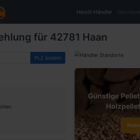
Heizöl-Händler
Heizölpre
ehlung für 42781 Haan
PLZ ändern
Günstige Pelle
Holzpellet
nchen
Pelle