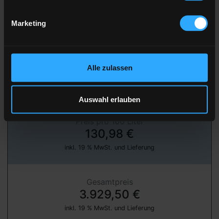
Marketing
» jetzt bestellen
über unser Partnerportal FastEnergy
Alle zulassen
Heizöl Standard
von emweo GmbH
Auswahl erlauben
Preis pro 100 Liter
130,98 €
inkl. 19 % MwSt. und Lieferung
Gesamtpreis
3.929,50 €
inkl. 19 % MwSt. und Lieferung