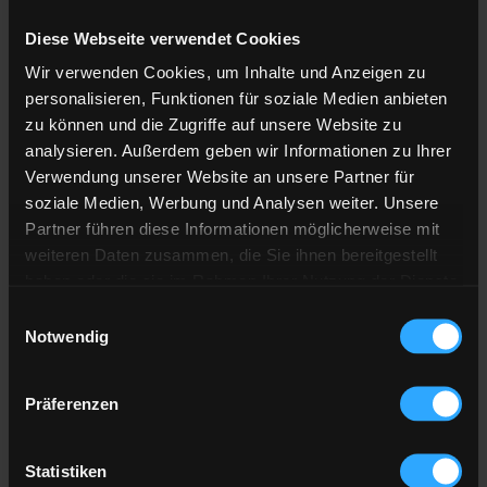
Diese Webseite verwendet Cookies
Anzahl der
Lieferstellen
Wir verwenden Cookies, um Inhalte und Anzeigen zu
Preis berechnen
personalisieren, Funktionen für soziale Medien anbieten
zu können und die Zugriffe auf unsere Website zu
analysieren. Außerdem geben wir Informationen zu Ihrer
Heizöl Standard
Verwendung unserer Website an unsere Partner für
soziale Medien, Werbung und Analysen weiter. Unsere
von Kann Mineralölhandel
Partner führen diese Informationen möglicherweise mit
weiteren Daten zusammen, die Sie ihnen bereitgestellt
Preis pro 100 Liter
haben oder die sie im Rahmen Ihrer Nutzung der Dienste
129,95 €
gesammelt haben.
Einwilligungsauswahl
inkl. 19 % MwSt. und Lieferung
Notwendig
Hier finden Sie unser
Impressum
und unsere
Datenschutzerklärung
.
Präferenzen
Gesamtpreis
3.898,44 €
inkl. 19 % MwSt. und Lieferung
Statistiken