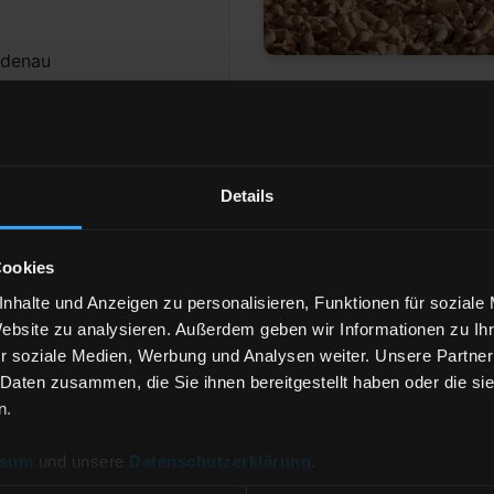
idenau
Details
26 Görlitz
Cookies
er
Anzahl der
Lieferstellen
nhalte und Anzeigen zu personalisieren, Funktionen für soziale
Website zu analysieren. Außerdem geben wir Informationen zu I
r soziale Medien, Werbung und Analysen weiter. Unsere Partner
 Daten zusammen, die Sie ihnen bereitgestellt haben oder die s
rd
H
n.
 & Co. KG
ssum
und unsere
Datenschutzerklärung
.