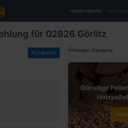
Heizöl-Händler
Heizölpre
hlung für 02826 Görlitz
PLZ ändern
Günstige Pelle
Holzpellet
Pelle