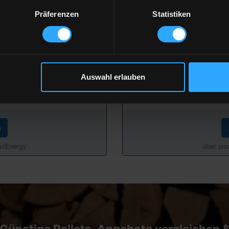
er
P
Präferenzen
Statistiken
ferung
inkl.
€
Auswahl erlauben
ferung
inkl.
n
astEnergy
über uns
Günstige Pellets-Angebote vergleichen 