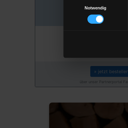
Preis pro 100 Lit
Einwilligungsauswahl
131,75 €
Notwendig
inkl. 19 % MwSt. und Lie
Gesamtpreis
3.952,59 
inkl. 19 % MwSt. und Lie
» jetzt bestelle
über unser Partnerportal F