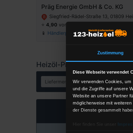
Präg Energie GmbH & Co. KG
Siegfried-Rädel-Straße 13, 01809 He
B
⭐️
4,90
von 5 Sternen
(70 Bewertungen)
📱
Händlerprofil anzeigen
Zustimmung
Heizöl-Preisangebot für 028
Diese Webseite verwendet 
Liefermenge
Lit
Wir verwenden Cookies, um I
und die Zugriffe auf unsere 
Website an unsere Partner fü
möglicherweise mit weiteren
Heizöl Standa
der Dienste gesammelt habe
von Präg Energie GmbH
Hier finden Sie unser
Impre