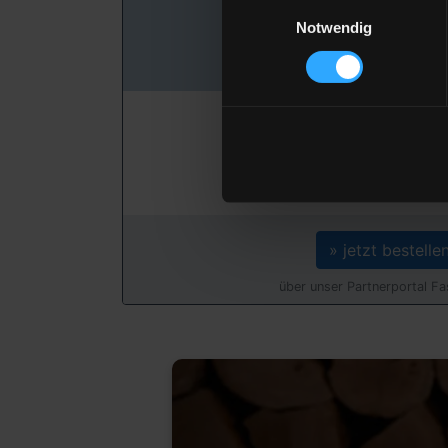
Preis pro 100 Lit
Einwilligungsauswahl
131,75 €
Notwendig
inkl. 19 % MwSt. und Lie
Gesamtpreis
3.952,59 
inkl. 19 % MwSt. und Lie
» jetzt bestelle
über unser Partnerportal F