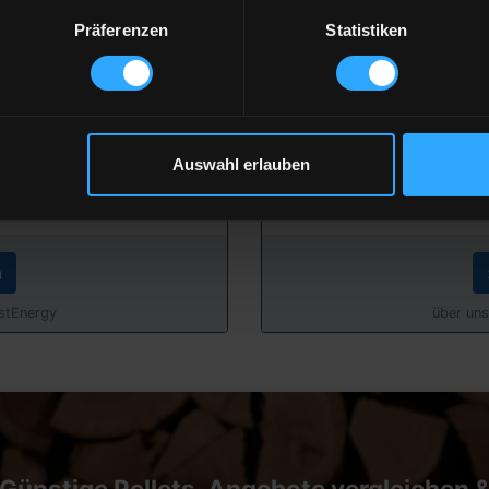
er
P
Präferenzen
Statistiken
ferung
inkl.
€
Auswahl erlauben
ferung
inkl.
n
astEnergy
über uns
Günstige Pellets-Angebote vergleichen 