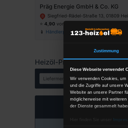
Präg Energie GmbH & Co. KG
Siegfried-Rädel-Straße 13, 01809 He
B
⭐️
4,90
von 5 Sternen
(70 Bewertungen)
📱
Händlerprofil anzeigen
Zustimmung
Heizöl-Preisangebot für 027
Diese Webseite verwendet 
Liefermenge
Lit
Wir verwenden Cookies, um I
und die Zugriffe auf unsere 
Website an unsere Partner fü
möglicherweise mit weiteren
Heizöl Standa
der Dienste gesammelt habe
von Präg Energie GmbH
Hier finden Sie unser
Impre