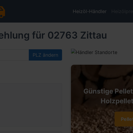
Heizöl-Händler
Heizölpre
ehlung für 02763 Zittau
PLZ ändern
Günstige Pelle
Holzpellet
Pelle