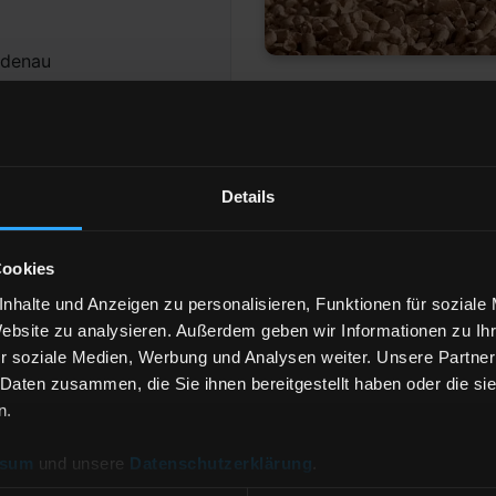
idenau
Details
63 Zittau
Cookies
er
Anzahl der
Lieferstellen
nhalte und Anzeigen zu personalisieren, Funktionen für soziale
Website zu analysieren. Außerdem geben wir Informationen zu I
r soziale Medien, Werbung und Analysen weiter. Unsere Partner
 Daten zusammen, die Sie ihnen bereitgestellt haben oder die s
rd
H
n.
 & Co. KG
ssum
und unsere
Datenschutzerklärung
.